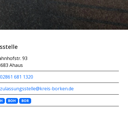
sstelle
hnhofstr. 93
8683 Ahaus
02861 681 1320
zulassungsstelle@kreis-borken.de
AH
BOH
BOR