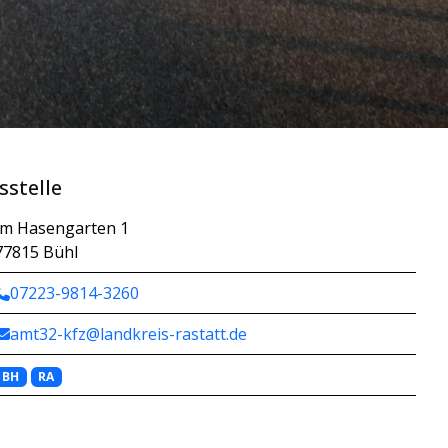
sstelle
Im Hasengarten 1
77815 Bühl
07223-9814-3260
amt32-kfz@landkreis-rastatt.de
BH
RA