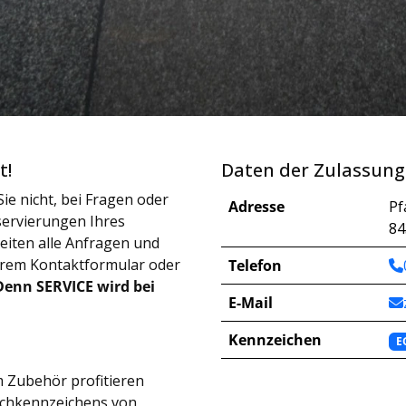
t!
Daten der Zulassung
ie nicht, bei Fragen oder
Adresse
Pf
ervierungen Ihres
84
iten alle Anfragen und
erem Kontaktformular oder
Telefon
Denn SERVICE wird bei
E-Mail
Kennzeichen
E
 Zubehör profitieren
schkennzeichens von