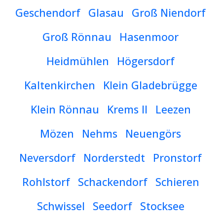
Geschendorf
Glasau
Groß Niendorf
Groß Rönnau
Hasenmoor
Heidmühlen
Högersdorf
Kaltenkirchen
Klein Gladebrügge
Klein Rönnau
Krems II
Leezen
Mözen
Nehms
Neuengörs
Neversdorf
Norderstedt
Pronstorf
Rohlstorf
Schackendorf
Schieren
Schwissel
Seedorf
Stocksee