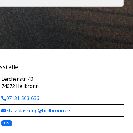
sstelle
Lerchenstr. 40
74072 Heilbronn
07131-563-636
kfz-zulassung@heilbronn.de
HN