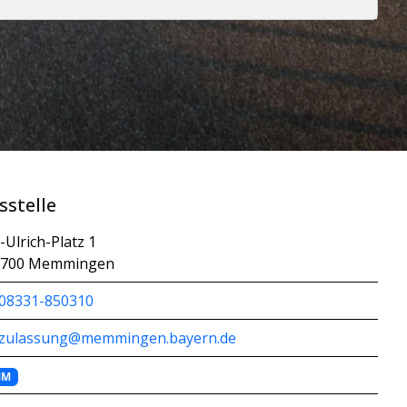
sstelle
.-Ulrich-Platz 1
7700 Memmingen
08331-850310
zulassung@memmingen.bayern.de
MM