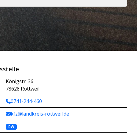
sstelle
Königstr. 36
78628 Rottweil
0741-244-460
kfz@landkreis-rottweil.de
RW