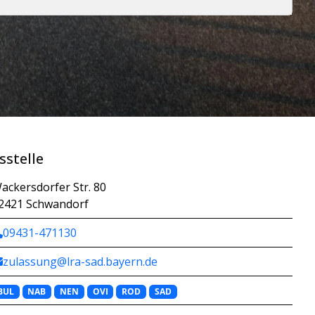
sstelle
ackersdorfer Str. 80
2421 Schwandorf
09431-471130
zulassung@lra-sad.bayern.de
BUL
NAB
NEN
OVI
ROD
SAD