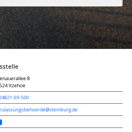
sstelle
enauerallee 8
524 Itzehoe
04821-69-500
zulassungsbehoerde@steinburg.de