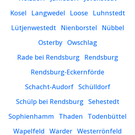
Kosel
Langwedel
Loose
Luhnstedt
Lütjenwestedt
Nienborstel
Nübbel
Osterby
Owschlag
Rade bei Rendsburg
Rendsburg
Rendsburg-Eckernförde
Schacht-Audorf
Schülldorf
Schülp bei Rendsburg
Sehestedt
Sophienhamm
Thaden
Todenbüttel
Wapelfeld
Warder
Westerrönfeld