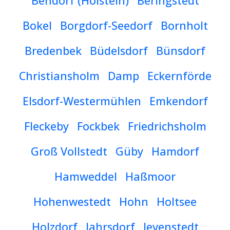
Bendorf (Holstein)
Beringstedt
Bokel
Borgdorf-Seedorf
Bornholt
Bredenbek
Büdelsdorf
Bünsdorf
Christiansholm
Damp
Eckernförde
Elsdorf-Westermühlen
Emkendorf
Fleckeby
Fockbek
Friedrichsholm
Groß Vollstedt
Güby
Hamdorf
Hamweddel
Haßmoor
Hohenwestedt
Hohn
Holtsee
Holzdorf
Jahrsdorf
Jevenstedt