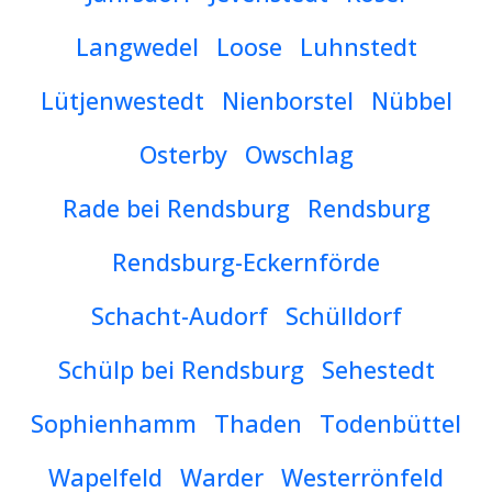
Langwedel
Loose
Luhnstedt
Lütjenwestedt
Nienborstel
Nübbel
Osterby
Owschlag
Rade bei Rendsburg
Rendsburg
Rendsburg-Eckernförde
Schacht-Audorf
Schülldorf
Schülp bei Rendsburg
Sehestedt
Sophienhamm
Thaden
Todenbüttel
Wapelfeld
Warder
Westerrönfeld