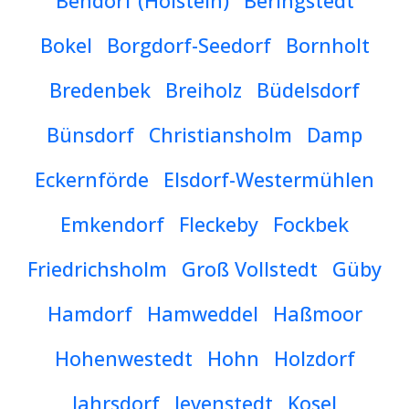
Bendorf (Holstein)
Beringstedt
Bokel
Borgdorf-Seedorf
Bornholt
Bredenbek
Breiholz
Büdelsdorf
Bünsdorf
Christiansholm
Damp
Eckernförde
Elsdorf-Westermühlen
Emkendorf
Fleckeby
Fockbek
Friedrichsholm
Groß Vollstedt
Güby
Hamdorf
Hamweddel
Haßmoor
Hohenwestedt
Hohn
Holzdorf
Jahrsdorf
Jevenstedt
Kosel