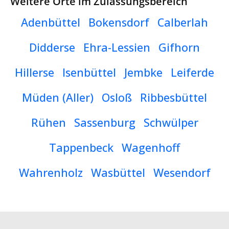
Weitere Orte im Zulassungsbereich
Adenbüttel
Bokensdorf
Calberlah
Didderse
Ehra-Lessien
Gifhorn
Hillerse
Isenbüttel
Jembke
Leiferde
Müden (Aller)
Osloß
Ribbesbüttel
Rühen
Sassenburg
Schwülper
Tappenbeck
Wagenhoff
Wahrenholz
Wasbüttel
Wesendorf