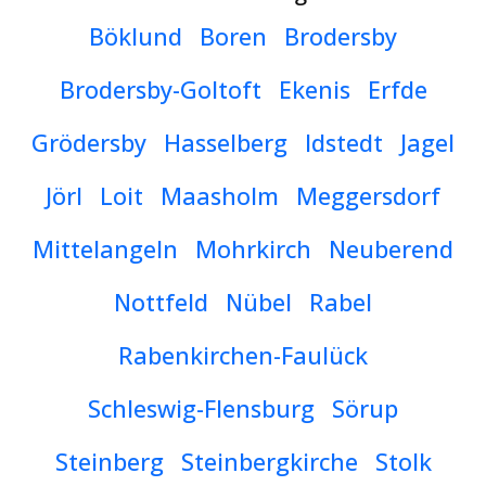
Böklund
Boren
Brodersby
Brodersby-Goltoft
Ekenis
Erfde
Grödersby
Hasselberg
Idstedt
Jagel
Jörl
Loit
Maasholm
Meggersdorf
Mittelangeln
Mohrkirch
Neuberend
Nottfeld
Nübel
Rabel
Rabenkirchen-Faulück
Schleswig-Flensburg
Sörup
Steinberg
Steinbergkirche
Stolk