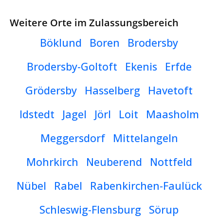
Weitere Orte im Zulassungsbereich
Böklund
Boren
Brodersby
Brodersby-Goltoft
Ekenis
Erfde
Grödersby
Hasselberg
Havetoft
Idstedt
Jagel
Jörl
Loit
Maasholm
Meggersdorf
Mittelangeln
Mohrkirch
Neuberend
Nottfeld
Nübel
Rabel
Rabenkirchen-Faulück
Schleswig-Flensburg
Sörup