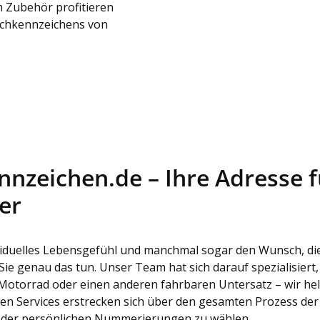
 Zubehör profitieren
schkennzeichens von
zeichen.de – Ihre Adresse fü
er
dividuelles Lebensgefühl und manchmal sogar den Wunsch, di
ie genau das tun. Unser Team hat sich darauf spezialisie
o, Motorrad oder einen anderen fahrbaren Untersatz – wir he
en Services erstrecken sich über den gesamten Prozess der
 oder persönlichen Nummerierungen zu wählen.