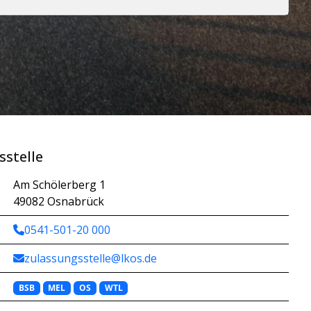
sstelle
Am Schölerberg 1
49082 Osnabrück
0541-501-20 000
zulassungsstelle@lkos.de
BSB
MEL
OS
WTL