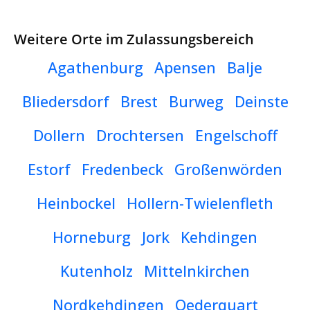
Weitere Orte im Zulassungsbereich
Agathenburg
Apensen
Balje
Bliedersdorf
Brest
Burweg
Deinste
Dollern
Drochtersen
Engelschoff
Estorf
Fredenbeck
Großenwörden
Heinbockel
Hollern-Twielenfleth
Horneburg
Jork
Kehdingen
Kutenholz
Mittelnkirchen
Nordkehdingen
Oederquart