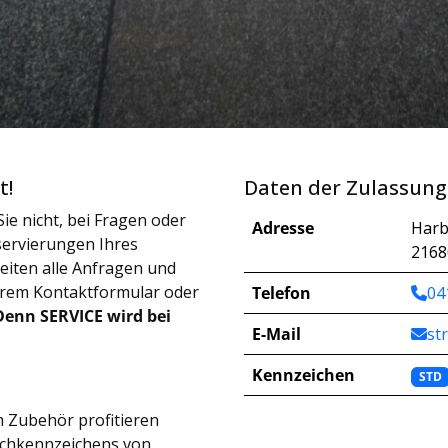
t!
Daten der Zulassung
ie nicht, bei Fragen oder
Adresse
Harb
ervierungen Ihres
2168
iten alle Anfragen und
erem Kontaktformular oder
Telefon
04
Denn SERVICE wird bei
E-Mail
st
Kennzeichen
STD
 Zubehör profitieren
schkennzeichens von