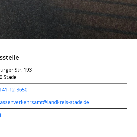
sstelle
urger Str. 193
0 Stade
141-12-3650
rassenverkehrsamt@landkreis-stade.de