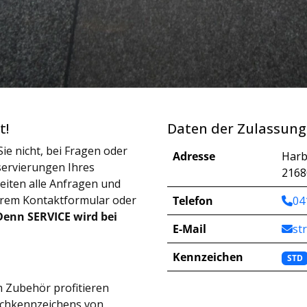
t!
Daten der Zulassung
ie nicht, bei Fragen oder
Adresse
Harb
ervierungen Ihres
2168
iten alle Anfragen und
erem Kontaktformular oder
Telefon
04
Denn SERVICE wird bei
E-Mail
st
Kennzeichen
STD
 Zubehör profitieren
schkennzeichens von