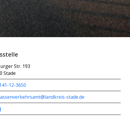
sstelle
urger Str. 193
0 Stade
141-12-3650
rassenverkehrsamt@landkreis-stade.de